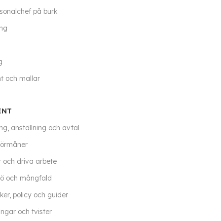
sonalchef på burk
ing
g
 och mallar
ENT
ng, anställning och avtal
förmåner
r och driva arbete
jö och mångfald
er, policy och guider
ngar och tvister