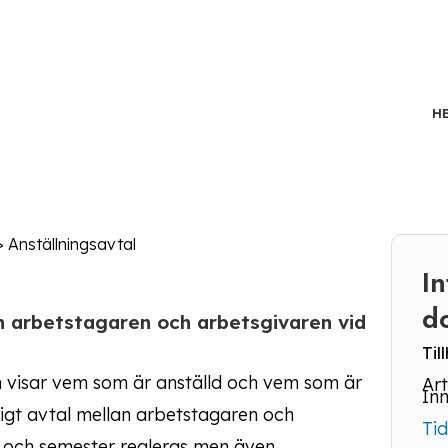
H
Kontakt
>
Anställningsavtal
I
d
an arbetstagaren och arbetsgivaren vid
Ti
om visar vem som är anställd och vem som är
Ar
Inn
nligt avtal mellan arbetstagaren och
Ti
n och semester regleras men även