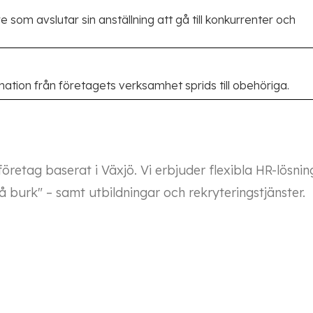
m avslutar sin anställning att gå till konkurrenter och
mation från företagets verksamhet sprids till obehöriga.
retag baserat i Växjö. Vi erbjuder flexibla HR-lösni
 burk" – samt utbildningar och rekryteringstjänster.