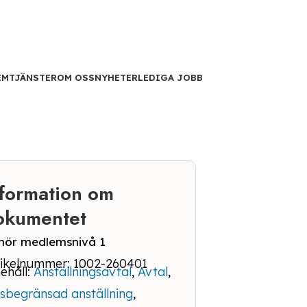
EM
TJÄNSTER
OM OSS
NYHETER
LEDIGA JOBB
nformation om
okumentet
llhör medlemsnivå 1
tikelnummer: 1002-260401
ehåll:
Anställningsavtal
,
Avtal
,
dsbegränsad anställning
,