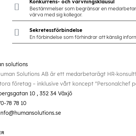
Konkurrens- och värvningsklausul
Bestämmelser som begränsar en medarbetare so
värva med sig kollegor.
Sekretessförbindelse
En förbindelse som förhindrar att känslig infor
uman Solutions AB är ett medarbetarägt HR-konsultfö
ora företag – inklusive vårt koncept "Personalchef på
bergsgatan 10 , 352 34 Växjö
70-78 78 10
 info@humansolutions.se
ER