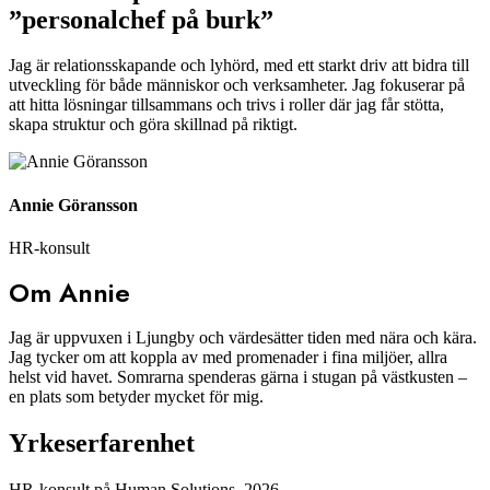
”personalchef på burk”
Jag är relationsskapande och lyhörd, med ett starkt driv att bidra till
utveckling för både människor och verksamheter. Jag fokuserar på
att hitta lösningar tillsammans och trivs i roller där jag får stötta,
skapa struktur och göra skillnad på riktigt.
Annie Göransson
HR-konsult
Om Annie
Jag är uppvuxen i Ljungby och värdesätter tiden med nära och kära.
Jag tycker om att koppla av med promenader i fina miljöer, allra
helst vid havet. Somrarna spenderas gärna i stugan på västkusten –
en plats som betyder mycket för mig.
Yrkeserfarenhet
HR-konsult på Human Solutions, 2026