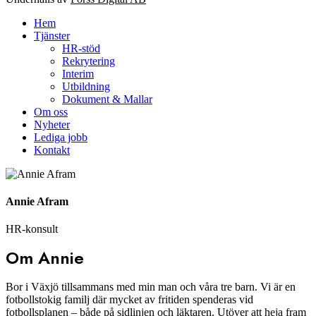
Hem
Tjänster
HR-stöd
Rekrytering
Interim
Utbildning
Dokument & Mallar
Om oss
Nyheter
Lediga jobb
Kontakt
Annie Afram
HR-konsult
Om Annie
Bor i Växjö tillsammans med min man och våra tre barn. Vi är en
fotbollstokig familj där mycket av fritiden spenderas vid
fotbollsplanen – både på sidlinjen och läktaren. Utöver att heja fram