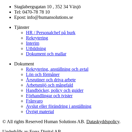
Staglabergsgatan 10 , 352 34 Växjö
Tel: 0470-78 78 10
Epost: info@humansolutions.se
Tjänster
HR / Personalchef på burk
Rekrytering
Interim
Utbildning
Dokument och mallar
Dokument
Rekrytering, anställning och avtal
Lön och förmåner
Årsrutiner och driva arbete
Arbetsmijö och mångfald
Handböcker, policy och guider
Förhandlingar och tvister
Frånvaro
Avslut eller förändring i anställning
Övrigt material
© All rights Reserved Human Solutions AB.
Dataskyddspolicy
.
Underhålls av
Forss Digital AB