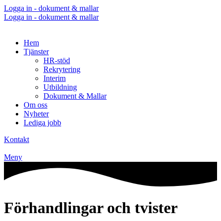
Logga in - dokument & mallar
Logga in - dokument & mallar
Hem
Tjänster
HR-stöd
Rekrytering
Interim
Utbildning
Dokument & Mallar
Om oss
Nyheter
Lediga jobb
Kontakt
Meny
Förhandlingar och tvister