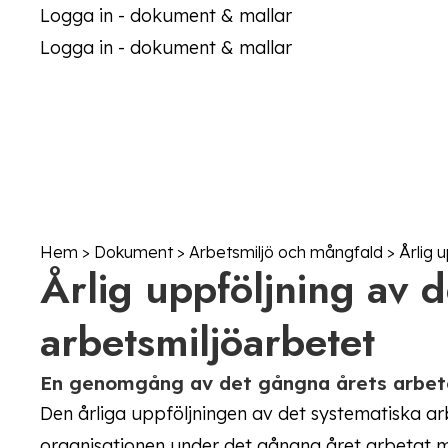
Logga in - dokument & mallar
Logga in - dokument & mallar
Hem
>
Dokument
>
Arbetsmiljö och mångfald
>
Årlig 
Årlig uppföljning av d
arbetsmiljöarbetet
En genomgång av det gångna årets arbete
Den årliga uppföljningen av det systematiska arb
organisationen under det gångna året arbetat me