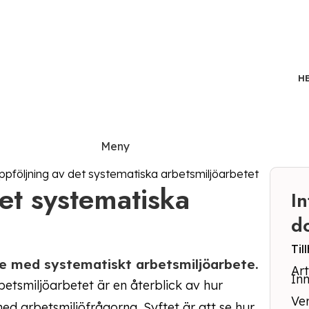
H
Kontakt
Meny
uppföljning av det systematiska arbetsmiljöarbetet
et systematiska
I
d
Til
 med systematiskt arbetsmiljöarbete.
Ar
Inn
etsmiljöarbetet är en återblick av hur
Ver
d arbetsmiljöfrågorna. Syftet är att se hur