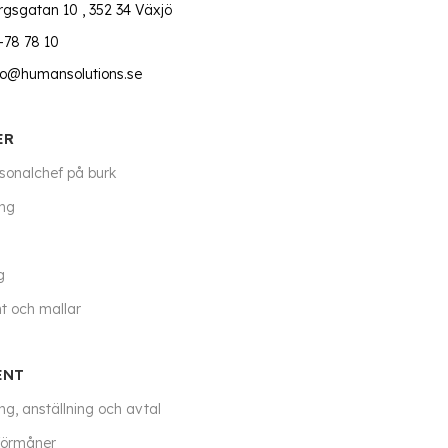
rgsgatan 10 , 352 34 Växjö
-78 78 10
nfo@humansolutions.se
ER
sonalchef på burk
ing
g
 och mallar
ENT
ng, anställning och avtal
förmåner