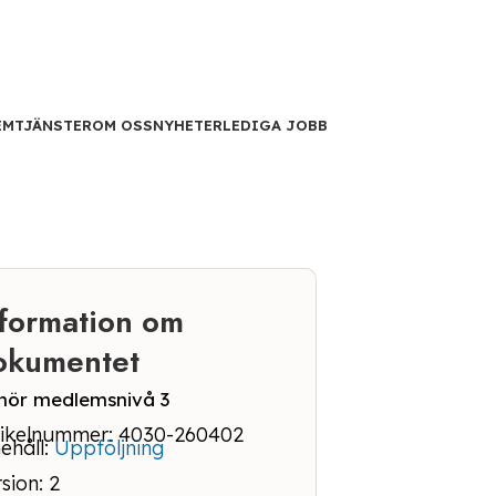
EM
TJÄNSTER
OM OSS
NYHETER
LEDIGA JOBB
nformation om
okumentet
lhör medlemsnivå 3
tikelnummer: 4030-260402
ehåll:
Uppföljning
sion: 2