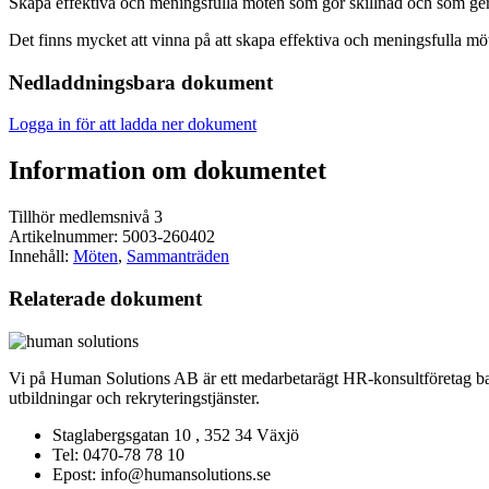
Skapa effektiva och meningsfulla möten som gör skillnad och som ger 
Det finns mycket att vinna på att skapa effektiva och meningsfulla möt
Nedladdningsbara dokument
Logga in för att ladda ner dokument
Information om dokumentet
Tillhör medlemsnivå 3
Artikelnummer: 5003-260402
Innehåll:
Möten
,
Sammanträden
Relaterade dokument
Vi på Human Solutions AB är ett medarbetarägt HR-konsultföretag base
utbildningar och rekryteringstjänster.
Staglabergsgatan 10 , 352 34 Växjö
Tel: 0470-78 78 10
Epost: info@humansolutions.se