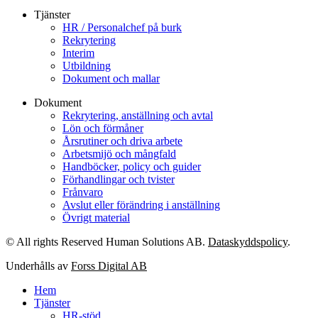
Tjänster
HR / Personalchef på burk
Rekrytering
Interim
Utbildning
Dokument och mallar
Dokument
Rekrytering, anställning och avtal
Lön och förmåner
Årsrutiner och driva arbete
Arbetsmijö och mångfald
Handböcker, policy och guider
Förhandlingar och tvister
Frånvaro
Avslut eller förändring i anställning
Övrigt material
© All rights Reserved Human Solutions AB.
Dataskyddspolicy
.
Underhålls av
Forss Digital AB
Hem
Tjänster
HR-stöd