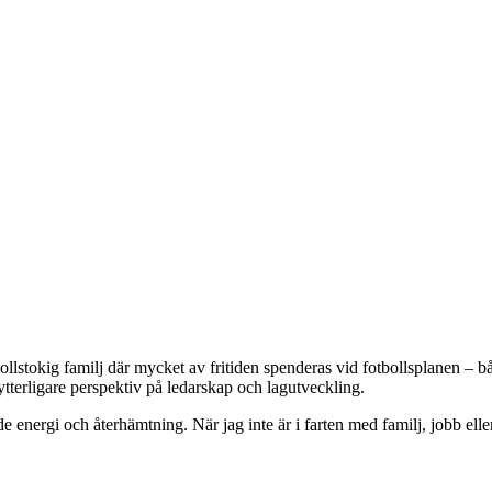
lstokig familj där mycket av fritiden spenderas vid fotbollsplanen – båd
ytterligare perspektiv på ledarskap och lagutveckling.
de energi och återhämtning. När jag inte är i farten med familj, jobb elle