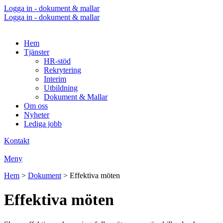
Logga in - dokument & mallar
Logga in - dokument & mallar
Hem
Tjänster
HR-stöd
Rekrytering
Interim
Utbildning
Dokument & Mallar
Om oss
Nyheter
Lediga jobb
Kontakt
Meny
Hem
>
Dokument
>
Effektiva möten
Effektiva möten