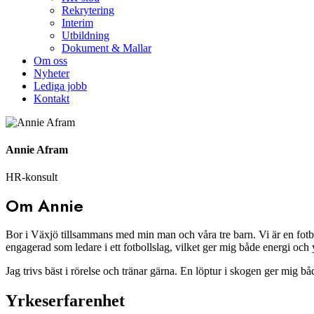
Rekrytering
Interim
Utbildning
Dokument & Mallar
Om oss
Nyheter
Lediga jobb
Kontakt
Annie Afram
HR-konsult
Om Annie
Bor i Växjö tillsammans med min man och våra tre barn. Vi är en fotbol
engagerad som ledare i ett fotbollslag, vilket ger mig både energi och 
Jag trivs bäst i rörelse och tränar gärna. En löptur i skogen ger mig bå
Yrkeserfarenhet