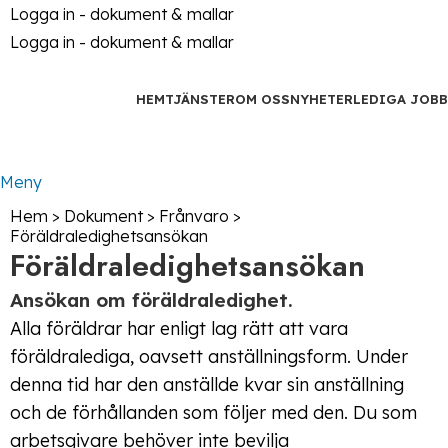
Logga in - dokument & mallar
Logga in - dokument & mallar
HEM
TJÄNSTER
OM OSS
NYHETER
LEDIGA JOBB
Kontakt
Meny
Hem
>
Dokument
>
Frånvaro
>
Föräldraledighetsansökan
Föräldraledighetsansökan
Ansökan om föräldraledighet.
Alla föräldrar har enligt lag rätt att vara
föräldralediga, oavsett anställningsform. Under
denna tid har den anställde kvar sin anställning
och de förhållanden som följer med den. Du som
arbetsgivare behöver inte bevilja