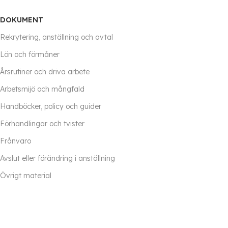
DOKUMENT
Rekrytering, anställning och avtal
Lön och förmåner
Årsrutiner och driva arbete
Arbetsmijö och mångfald
Handböcker, policy och guider
Förhandlingar och tvister
Frånvaro
Avslut eller förändring i anställning
Övrigt material
© All rights Reserved Human Solutions AB.
Dataskyddspolicy
.