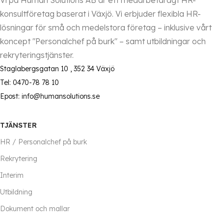
Vi på Human Solutions AB är ett medarbetarägt HR-
konsultföretag baserat i Växjö. Vi erbjuder flexibla HR-
lösningar för små och medelstora företag – inklusive vårt
koncept "Personalchef på burk" – samt utbildningar och
rekryteringstjänster.
Staglabergsgatan 10 , 352 34 Växjö
Tel: 0470-78 78 10
Epost: info@humansolutions.se
TJÄNSTER
HR / Personalchef på burk
Rekrytering
Interim
Utbildning
Dokument och mallar