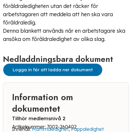
föräldraledigheten utan det räcker för
arbetstagaren att meddela att hen ska vara
föräldraledig.
Denna blankett används när en arbetstagare ska
ansöka om föräldraledighet av olika slag.
Nedladdningsbara dokument
Logga in för att ladda ner dokument
Information om
dokumentet
Tillhör medlemsnivå 2
Artikelnummer: 7002-260402
Innehåll:
Mammaledighet
,
Pappaledighet