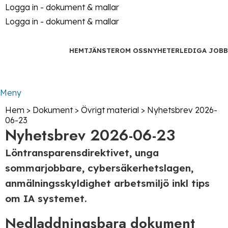
Logga in - dokument & mallar
Logga in - dokument & mallar
HEM
TJÄNSTER
OM OSS
NYHETER
LEDIGA JOBB
Kontakt
Meny
Hem
>
Dokument
>
Övrigt material
>
Nyhetsbrev 2026-
06-23
Nyhetsbrev 2026-06-23
Löntransparensdirektivet, unga
sommarjobbare, cybersäkerhetslagen,
anmälningsskyldighet arbetsmiljö inkl tips
om IA systemet.
Nedladdningsbara dokument