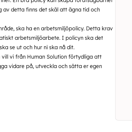
amhet. En bra policy kan skapa förutsägbarhet
g av detta finns det skäl att ägna tid och
mråde, ska ha en arbetsmiljöpolicy. Detta krav
atiskt arbetsmiljöarbete. I policyn ska det
ska se ut och hur ni ska nå dit.
vill vi från Human Solution förtydliga att
ga vidare på, utveckla och sätta er egen