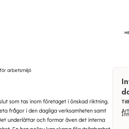
H
Kontakt
 för arbetsmiljö
I
d
eslut som tas inom företaget i önskad riktning.
Ti
reta frågor i den dagliga verksamheten samt
Ar
Inn
. Det underlättar och formar även det interna