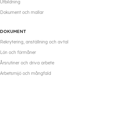
Utbildning
Dokument och mallar
DOKUMENT
Rekrytering, anställning och avtal
Lön och förmåner
Årsrutiner och driva arbete
Arbetsmijö och mångfald
Handböcker, policy och guider
Förhandlingar och tvister
Frånvaro
Avslut eller förändring i anställning
Övrigt material