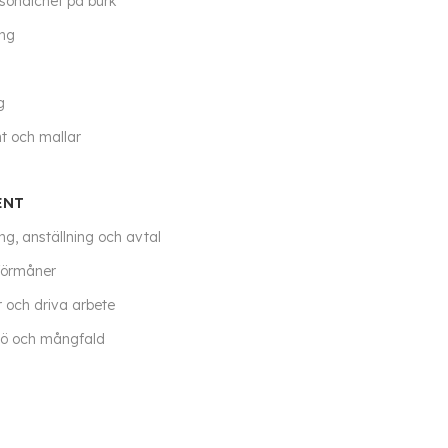
sonalchef på burk
ing
g
 och mallar
ENT
ng, anställning och avtal
förmåner
r och driva arbete
jö och mångfald
er, policy och guider
ngar och tvister
o