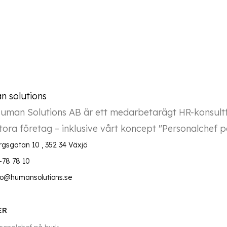
uman Solutions AB är ett medarbetarägt HR-konsultfö
ora företag – inklusive vårt koncept "Personalchef på
rgsgatan 10 , 352 34 Växjö
-78 78 10
nfo@humansolutions.se
ER