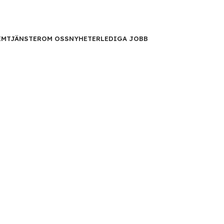
EM
TJÄNSTER
OM OSS
NYHETER
LEDIGA JOBB