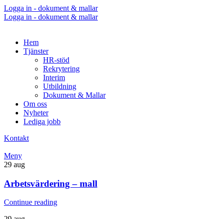
Logga in - dokument & mallar
Logga in - dokument & mallar
Hem
Tjänster
HR-stöd
Rekrytering
Interim
Utbildning
Dokument & Mallar
Om oss
Nyheter
Lediga jobb
Kontakt
Meny
29
aug
Arbetsvärdering – mall
Continue reading
29
aug