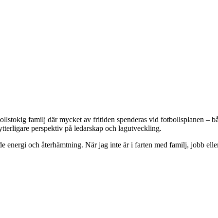
lstokig familj där mycket av fritiden spenderas vid fotbollsplanen – båd
ytterligare perspektiv på ledarskap och lagutveckling.
de energi och återhämtning. När jag inte är i farten med familj, jobb elle