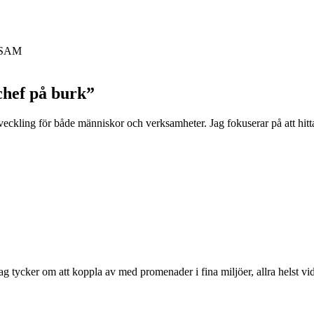
h SAM
chef på burk”
utveckling för både människor och verksamheter. Jag fokuserar på att hitta 
g tycker om att koppla av med promenader i fina miljöer, allra helst vi