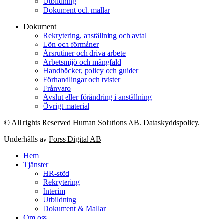
Utbildning
Dokument och mallar
Dokument
Rekrytering, anställning och avtal
Lön och förmåner
Årsrutiner och driva arbete
Arbetsmijö och mångfald
Handböcker, policy och guider
Förhandlingar och tvister
Frånvaro
Avslut eller förändring i anställning
Övrigt material
© All rights Reserved Human Solutions AB.
Dataskyddspolicy
.
Underhålls av
Forss Digital AB
Hem
Tjänster
HR-stöd
Rekrytering
Interim
Utbildning
Dokument & Mallar
Om oss