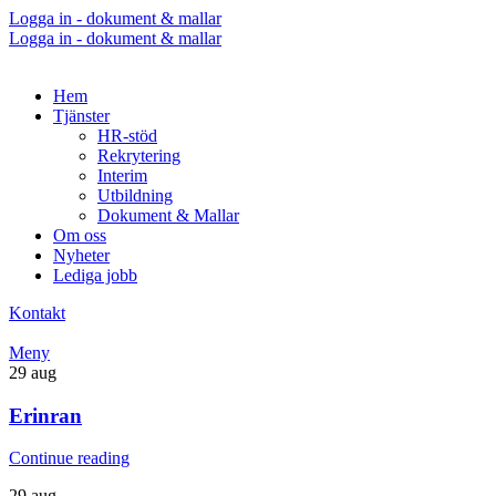
Logga in - dokument & mallar
Logga in - dokument & mallar
Hem
Tjänster
HR-stöd
Rekrytering
Interim
Utbildning
Dokument & Mallar
Om oss
Nyheter
Lediga jobb
Kontakt
Meny
29
aug
Erinran
Continue reading
29
aug