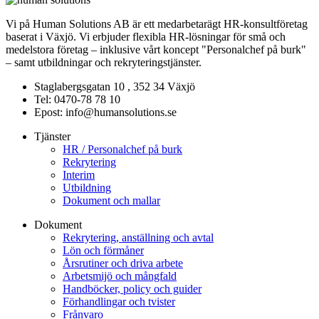
Vi på Human Solutions AB är ett medarbetarägt HR-konsultföretag
baserat i Växjö. Vi erbjuder flexibla HR-lösningar för små och
medelstora företag – inklusive vårt koncept "Personalchef på burk"
– samt utbildningar och rekryteringstjänster.
Staglabergsgatan 10 , 352 34 Växjö
Tel: 0470-78 78 10
Epost: info@humansolutions.se
Tjänster
HR / Personalchef på burk
Rekrytering
Interim
Utbildning
Dokument och mallar
Dokument
Rekrytering, anställning och avtal
Lön och förmåner
Årsrutiner och driva arbete
Arbetsmijö och mångfald
Handböcker, policy och guider
Förhandlingar och tvister
Frånvaro