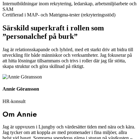
Internutbildningar inom rekrytering, ledarskap, arbetsmiljöarbete och
SAM
Certifierad i MAP- och Matrigma-tester (rekryteringsstöd)
Särskild superkraft i rollen som
”personalchef på burk”
Jag är relationsskapande och lyhörd, med ett starkt driv att bidra till
utveckling för både människor och verksamheter. Jag fokuserar på
att hitta lösningar tillsammans och trivs i roller där jag får stötta,
skapa struktur och göra skillnad på riktigt.
Annie Göransson
HR-konsult
Om Annie
Jag är uppvuxen i Ljungby och värdesätter tiden med nära och kära.
Jag tycker om att koppla av med promenader i fina miljöer, allra
helst vid havet. Somrarna spenderas gärna i stugan på västkusten –