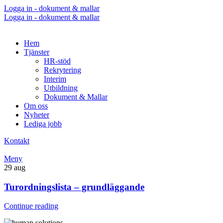
Logga in - dokument & mallar
Logga in - dokument & mallar
Hem
Tjänster
HR-stöd
Rekrytering
Interim
Utbildning
Dokument & Mallar
Om oss
Nyheter
Lediga jobb
Kontakt
Meny
29
aug
Turordningslista – grundläggande
Continue reading