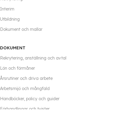
Interim
Utbildning
Dokument och mallar
DOKUMENT
Rekrytering, anställning och avtal
Lön och förmåner
Årsrutiner och driva arbete
Arbetsmijö och mångfald
Handböcker, policy och guider
Förhandlingar och tvister
Frånvaro
Avslut eller förändring i anställning