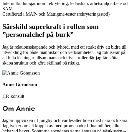
Internutbildningar inom rekrytering, ledarskap, arbetsmiljöarbete och
SAM
Certifierad i MAP- och Matrigma-tester (rekryteringsstöd)
Särskild superkraft i rollen som
”personalchef på burk”
Jag är relationsskapande och lyhörd, med ett starkt driv att bidra till
utveckling för både människor och verksamheter. Jag fokuserar på
att hitta lösningar tillsammans och trivs i roller där jag får stötta,
skapa struktur och göra skillnad på riktigt.
Annie Göransson
HR-konsult
Om Annie
Jag är uppvuxen i Ljungby och värdesätter tiden med nära och kära.
Jag tycker om att koppla av med promenader i fina miljöer, allra
helst vid havet. Somrarna spenderas gärna i stugan på västkusten –