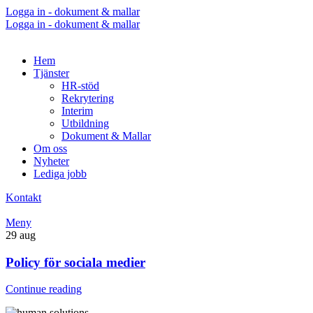
Logga in - dokument & mallar
Logga in - dokument & mallar
Hem
Tjänster
HR-stöd
Rekrytering
Interim
Utbildning
Dokument & Mallar
Om oss
Nyheter
Lediga jobb
Kontakt
Meny
29
aug
Policy för sociala medier
Continue reading