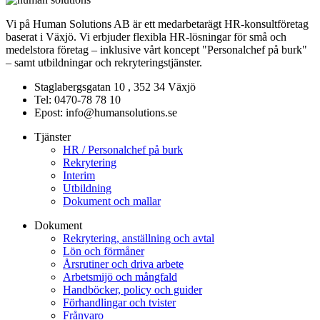
Vi på Human Solutions AB är ett medarbetarägt HR-konsultföretag
baserat i Växjö. Vi erbjuder flexibla HR-lösningar för små och
medelstora företag – inklusive vårt koncept "Personalchef på burk"
– samt utbildningar och rekryteringstjänster.
Staglabergsgatan 10 , 352 34 Växjö
Tel: 0470-78 78 10
Epost: info@humansolutions.se
Tjänster
HR / Personalchef på burk
Rekrytering
Interim
Utbildning
Dokument och mallar
Dokument
Rekrytering, anställning och avtal
Lön och förmåner
Årsrutiner och driva arbete
Arbetsmijö och mångfald
Handböcker, policy och guider
Förhandlingar och tvister
Frånvaro