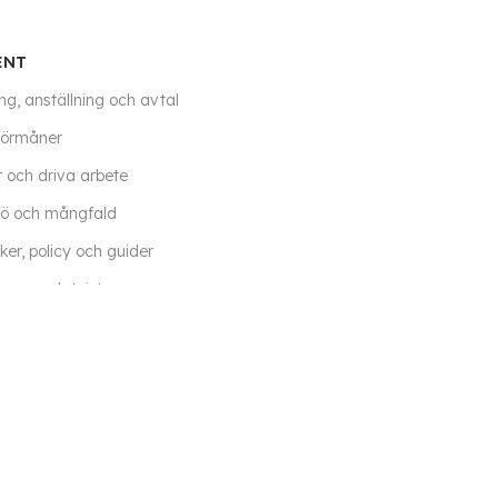
ENT
ng, anställning och avtal
förmåner
r och driva arbete
jö och mångfald
er, policy och guider
ngar och tvister
o
ler förändring i anställning
terial
© All rights Reserved Human Solutions AB.
Datask