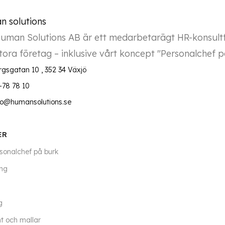
uman Solutions AB är ett medarbetarägt HR-konsultfö
ora företag – inklusive vårt koncept "Personalchef på
rgsgatan 10 , 352 34 Växjö
-78 78 10
nfo@humansolutions.se
ER
sonalchef på burk
ing
g
 och mallar