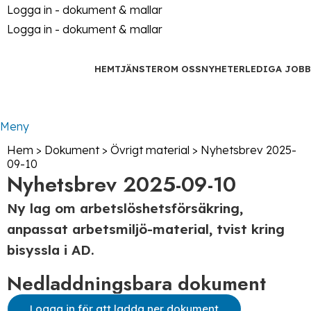
Logga in - dokument & mallar
Logga in - dokument & mallar
HEM
TJÄNSTER
OM OSS
NYHETER
LEDIGA JOBB
Kontakt
Meny
Hem
>
Dokument
>
Övrigt material
>
Nyhetsbrev 2025-
09-10
Nyhetsbrev 2025-09-10
Ny lag om arbetslöshetsförsäkring,
anpassat arbetsmiljö-material, tvist kring
bisyssla i AD.
Nedladdningsbara dokument
Logga in för att ladda ner dokument