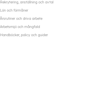
Rekrytering, anställning och avtal
Lön och förmåner
Årsrutiner och driva arbete
Arbetsmijö och mångfald
Handböcker, policy och guider
Förhandlingar och tvister
Frånvaro
Avslut eller förändring i anställning
Övrigt material
© All rights Reserved Human Solutions AB.
Dataskyddspolicy
.
Underhålls av
Forss Digital AB