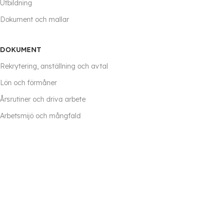
Utbildning
Dokument och mallar
DOKUMENT
Rekrytering, anställning och avtal
Lön och förmåner
Årsrutiner och driva arbete
Arbetsmijö och mångfald
Handböcker, policy och guider
Förhandlingar och tvister
Frånvaro
Avslut eller förändring i anställning
Övrigt material