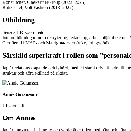
Konsultchef, OnePartnerGroup (2022–2026)
Butikschef, Volt Fashion (2013–2022)
Utbildning
Sensus HR-koordinator
Internutbildningar inom rekrytering, ledarskap, arbetsmiljöarbete oc
Certifierad i MAP- och Matrigma-tester (rekryteringsstöd)
Särskild superkraft i rollen som ”personal
Jag är relationsskapande och lyhörd, med ett starkt driv att bidra till 
struktur och göra skillnad på riktigt.
Annie Göransson
HR-konsult
Om Annie
Jag är uppvuxen i Ljungby och värdesätter tiden med nära och kära. Ja