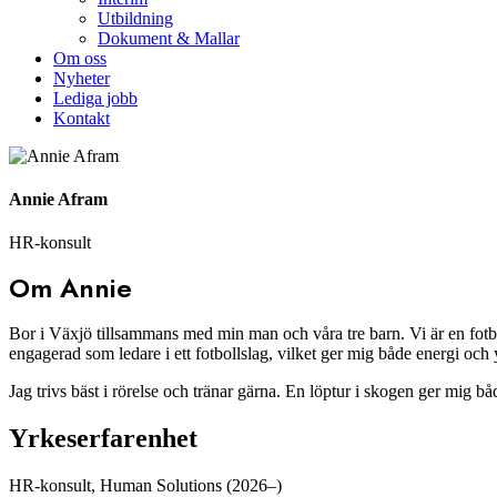
Utbildning
Dokument & Mallar
Om oss
Nyheter
Lediga jobb
Kontakt
Annie Afram
HR-konsult
Om Annie
Bor i Växjö tillsammans med min man och våra tre barn. Vi är en fotbol
engagerad som ledare i ett fotbollslag, vilket ger mig både energi och 
Jag trivs bäst i rörelse och tränar gärna. En löptur i skogen ger mig bå
Yrkeserfarenhet
HR-konsult, Human Solutions (2026–)