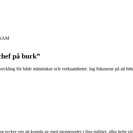
h SAM
chef på burk”
utveckling för både människor och verksamheter. Jag fokuserar på att hitta 
g tycker om att koppla av med promenader i fina miljöer, allra helst vi