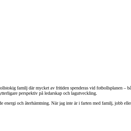
lstokig familj där mycket av fritiden spenderas vid fotbollsplanen – båd
ytterligare perspektiv på ledarskap och lagutveckling.
de energi och återhämtning. När jag inte är i farten med familj, jobb elle