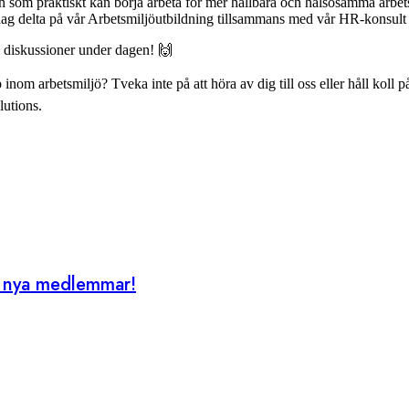
 som praktiskt kan börja arbeta för mer hållbara och hälsosamma arbetsp
dag delta på vår Arbetsmiljöutbildning tillsammans med vår HR-konsult
de diskussioner under dagen! 🙌
nom arbetsmiljö? Tveka inte på att höra av dig till oss eller håll koll 
utions.
ör nya medlemmar!