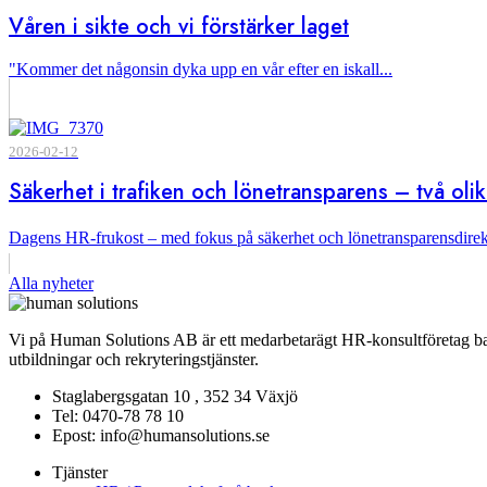
Våren i sikte och vi förstärker laget
"Kommer det någonsin dyka upp en vår efter en iskall...
2026-02-12
Säkerhet i trafiken och lönetransparens – två ol
Dagens HR-frukost – med fokus på säkerhet och lönetransparensdirekt
Alla nyheter
Vi på Human Solutions AB är ett medarbetarägt HR-konsultföretag base
utbildningar och rekryteringstjänster.
Staglabergsgatan 10 , 352 34 Växjö
Tel: 0470-78 78 10
Epost: info@humansolutions.se
Tjänster