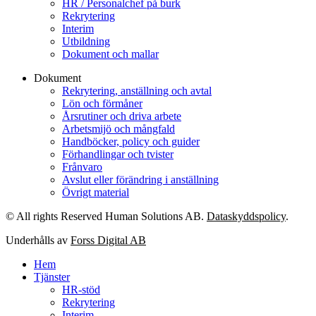
HR / Personalchef på burk
Rekrytering
Interim
Utbildning
Dokument och mallar
Dokument
Rekrytering, anställning och avtal
Lön och förmåner
Årsrutiner och driva arbete
Arbetsmijö och mångfald
Handböcker, policy och guider
Förhandlingar och tvister
Frånvaro
Avslut eller förändring i anställning
Övrigt material
© All rights Reserved Human Solutions AB.
Dataskyddspolicy
.
Underhålls av
Forss Digital AB
Hem
Tjänster
HR-stöd
Rekrytering
Interim