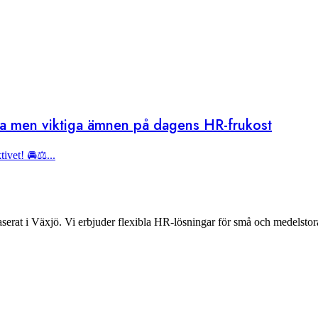
ika men viktiga ämnen på dagens HR-frukost
ivet! 🚘⚖️...
rat i Växjö. Vi erbjuder flexibla HR-lösningar för små och medelstora