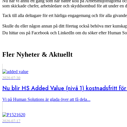
Nu har vi ännu ett gäng som har bättre koll på Arbetsmiljöfrågorna och
som skickade chefer, arbetsledare och skyddsombud för att under en 
Tack till alla deltagare för ert härliga engagemang och för alla givan
Skulle du eller någon annan på ditt företag också behöva mer kunskap i
Du hittar oss på Facebook och LinkedIn om du söker efter Human Sol
Fler Nyheter & Aktuellt
2026-07-30
Nu blir HS Added Value (nivå 1) kostnadsfritt f
Vi på Human Solutions är glada över att få dela...
2026-07-17