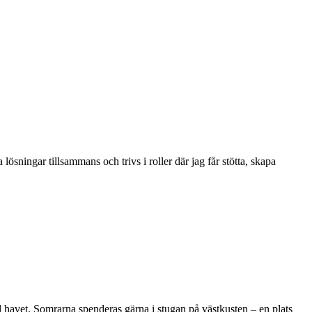
lösningar tillsammans och trivs i roller där jag får stötta, skapa
d havet. Somrarna spenderas gärna i stugan på västkusten – en plats