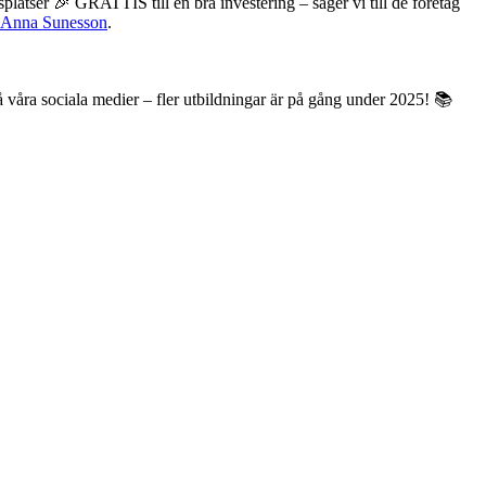
latser 🎉 GRATTIS till en bra investering – säger vi till de företag
Anna Sunesson
.
på våra sociala medier – fler utbildningar är på gång under 2025! 📚