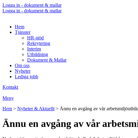
Logga in - dokument & mallar
Logga in - dokument & mallar
Hem
Tjänster
HR-stöd
Rekrytering
Interim
Utbildning
Dokument & Mallar
Om oss
Nyheter
Lediga jobb
Kontakt
Meny
Hem
>
Nyheter & Aktuellt
>
Ännu en avgång av vår arbetsmiljöutbil
Ännu en avgång av vår arbetsmi