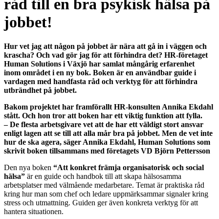
råd till en bra psykisk hälsa på
jobbet!
Hur vet jag att någon på jobbet är nära att gå in i väggen och
krascha? Och
vad gör jag för att förhindra det?
HR-företaget
Human Solutions i Växjö har samlat mångårig erfarenhet
inom
området i en ny bok. Boken är en användbar guide i
vardagen med handfasta
råd och verktyg för att förhindra
utbrändhet på jobbet.
Bakom projektet har framförallt HR-konsulten Annika Ekdahl
stått. Och hon
tror att boken har ett viktig funktion att fylla.
– De flesta arbetsgivare vet att de har ett väldigt stort ansvar
enligt lagen att se
till att alla mår bra på jobbet. Men de vet inte
hur de ska agera, säger Annika
Ekdahl, Human Solutions som
skrivit boken tillsammans med företagets VD
Björn Pettersson
Den nya boken
“Att konkret främja organisatorisk och social
hälsa”
är en guide och handbok till att skapa hälsosamma
arbetsplatser med välmående medarbetare. Temat är praktiska råd
kring hur man som chef och ledare uppmärksammar signaler kring
stress och utmattning. Guiden ger även konkreta verktyg för att
hantera situationen.