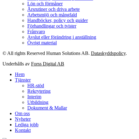
Lön och förmåner
Årsrutiner och driva arbete
Arbetsmijö och mångfald
Handböcker, policy och guider
Förhandlingar och tvister
Frånvaro
Avslut eller förändring i anställning
Övrigt material
© All rights Reserved Human Solutions AB.
Dataskyddspolicy
.
Underhålls av
Forss Digital AB
Hem
Tjänster
HR-stöd
Rekrytering
Interim
Utbildning
Dokument & Mallar
Om oss
Nyheter
Lediga jobb
Kontakt