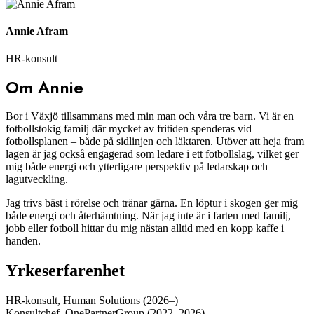
Annie Afram
HR-konsult
Om Annie
Bor i Växjö tillsammans med min man och våra tre barn. Vi är en
fotbollstokig familj där mycket av fritiden spenderas vid
fotbollsplanen – både på sidlinjen och läktaren. Utöver att heja fram
lagen är jag också engagerad som ledare i ett fotbollslag, vilket ger
mig både energi och ytterligare perspektiv på ledarskap och
lagutveckling.
Jag trivs bäst i rörelse och tränar gärna. En löptur i skogen ger mig
både energi och återhämtning. När jag inte är i farten med familj,
jobb eller fotboll hittar du mig nästan alltid med en kopp kaffe i
handen.
Yrkeserfarenhet
HR-konsult, Human Solutions (2026–)
Konsultchef, OnePartnerGroup (2022–2026)