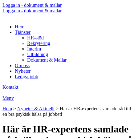
Logga in - dokument & mallar
Logga in - dokument & mallar
Hem
Tjänster
HR-stöd
Rekrytering
Interim
Utbildning
Dokument & Mallar
Om oss
Nyheter
Lediga jobb
Kontakt
Meny
Hem
>
Nyheter & Aktuellt
>
Här är HR-expertens samlade råd till
en bra psykisk hälsa på jobbet!
Här är HR-expertens samlade