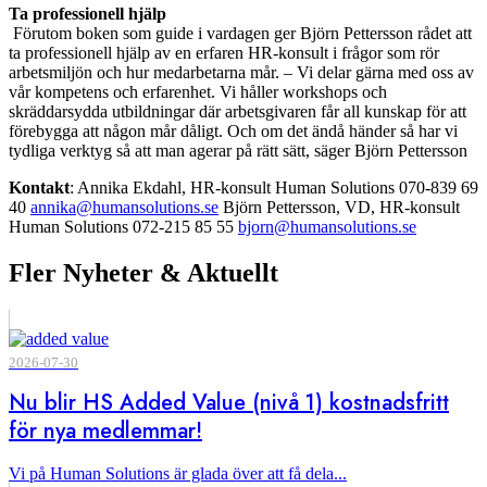
Ta professionell hjälp
Förutom boken som guide i vardagen ger Björn Pettersson rådet att
ta professionell hjälp av en erfaren HR-konsult i frågor som rör
arbetsmiljön och hur medarbetarna mår. – Vi delar gärna med oss av
vår kompetens och erfarenhet. Vi håller workshops och
skräddarsydda utbildningar där arbetsgivaren får all kunskap för att
förebygga att någon mår dåligt. Och om det ändå händer så har vi
tydliga verktyg så att man agerar på rätt sätt, säger Björn Pettersson
Kontakt
: Annika Ekdahl, HR-konsult Human Solutions 070-839 69
40
annika@humansolutions.se
Björn Pettersson, VD, HR-konsult
Human Solutions 072-215 85 55
bjorn@humansolutions.se
Fler Nyheter & Aktuellt
2026-07-30
Nu blir HS Added Value (nivå 1) kostnadsfritt
för nya medlemmar!
Vi på Human Solutions är glada över att få dela...