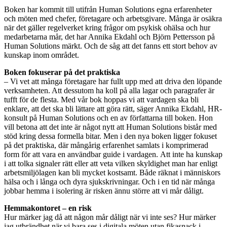
Boken har kommit till utifrån Human Solutions egna erfarenheter
och möten med chefer, företagare och arbetsgivare. Många är osäkra
när det gäller regelverket kring frågor om psykisk ohälsa och hur
medarbetarna mår, det har Annika Ekdahl och Björn Pettersson på
Human Solutions märkt. Och de såg att det fanns ett stort behov av
kunskap inom området.
Boken fokuserar på det praktiska
– Vi vet att många företagare har fullt upp med att driva den löpande
verksamheten. Att dessutom ha koll på alla lagar och paragrafer är
tufft för de flesta. Med vår bok hoppas vi att vardagen ska bli
enklare, att det ska bli lättare att göra rätt, säger Annika Ekdahl, HR-
konsult på Human Solutions och en av författarna till boken. Hon
vill betona att det inte är något nytt att Human Solutions bistår med
stöd kring dessa formella bitar. Men i den nya boken ligger fokuset
på det praktiska, där mångårig erfarenhet samlats i komprimerad
form för att vara en användbar guide i vardagen. Att inte ha kunskap
i att tolka signaler rätt eller att veta vilken skyldighet man har enligt
arbetsmiljölagen kan bli mycket kostsamt. Både räknat i människors
hälsa och i långa och dyra sjukskrivningar. Och i en tid när många
jobbar hemma i isolering är risken ännu större att vi mår dåligt.
Hemmakontoret – en risk
Hur märker jag då att någon mår dåligt när vi inte ses? Hur märker
jag utbrändhet när vi bara ses i digitala möten utan fikasnack i