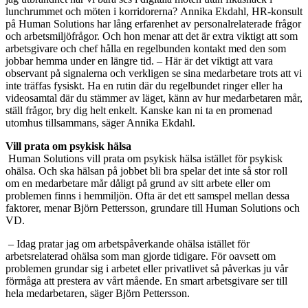
lunchrummet och möten i korridorerna? Annika Ekdahl, HR-konsult
på Human Solutions har lång erfarenhet av personalrelaterade frågor
och arbetsmiljöfrågor. Och hon menar att det är extra viktigt att som
arbetsgivare och chef hålla en regelbunden kontakt med den som
jobbar hemma under en längre tid. – Här är det viktigt att vara
observant på signalerna och verkligen se sina medarbetare trots att vi
inte träffas fysiskt. Ha en rutin där du regelbundet ringer eller ha
videosamtal där du stämmer av läget, känn av hur medarbetaren mår,
ställ frågor, bry dig helt enkelt. Kanske kan ni ta en promenad
utomhus tillsammans, säger Annika Ekdahl.
Vill prata om psykisk hälsa
Human Solutions vill prata om psykisk hälsa istället för psykisk
ohälsa. Och ska hälsan på jobbet bli bra spelar det inte så stor roll
om en medarbetare mår dåligt på grund av sitt arbete eller om
problemen finns i hemmiljön. Ofta är det ett samspel mellan dessa
faktorer, menar Björn Pettersson, grundare till Human Solutions och
VD.
– Idag pratar jag om arbetspåverkande ohälsa istället för
arbetsrelaterad ohälsa som man gjorde tidigare. För oavsett om
problemen grundar sig i arbetet eller privatlivet så påverkas ju vår
förmåga att prestera av vårt mående. En smart arbetsgivare ser till
hela medarbetaren, säger Björn Pettersson.