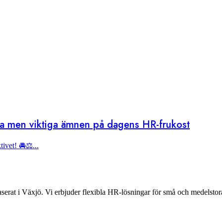
ika men viktiga ämnen på dagens HR-frukost
ivet! 🚘⚖️...
rat i Växjö. Vi erbjuder flexibla HR-lösningar för små och medelstora