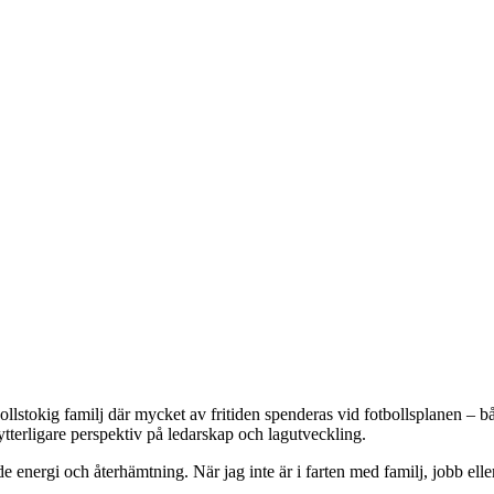
lstokig familj där mycket av fritiden spenderas vid fotbollsplanen – båd
ytterligare perspektiv på ledarskap och lagutveckling.
de energi och återhämtning. När jag inte är i farten med familj, jobb elle