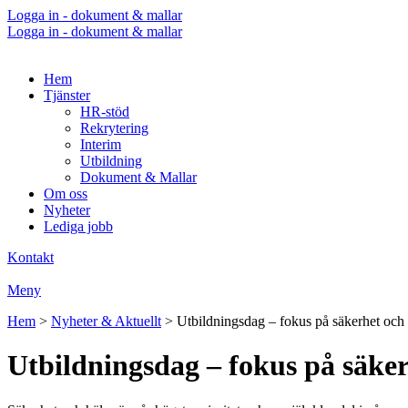
Logga in - dokument & mallar
Logga in - dokument & mallar
Hem
Tjänster
HR-stöd
Rekrytering
Interim
Utbildning
Dokument & Mallar
Om oss
Nyheter
Lediga jobb
Kontakt
Meny
Hem
>
Nyheter & Aktuellt
>
Utbildningsdag – fokus på säkerhet och 
Utbildningsdag – fokus på säker