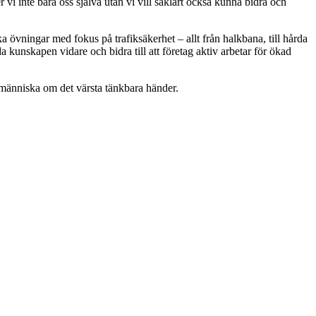
vi inte bara oss själva utan vi vill såklart också kunna bidra och
a övningar med fokus på trafiksäkerhet – allt från halkbana, till hårda
da kunskapen vidare och bidra till att företag aktiv arbetar för ökad
människa om det värsta tänkbara händer.