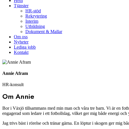
Hem
Tjänster
HR-stöd
Rekrytering
Interim
Utbildning
Dokument & Mallar
Om oss
Nyheter
Lediga jobb
Kontakt
Annie Afram
HR-konsult
Om Annie
Bor i Växjö tillsammans med min man och våra tre barn. Vi är en fotbol
engagerad som ledare i ett fotbollslag, vilket ger mig både energi och 
Jag trivs bäst i rörelse och tränar gärna. En löptur i skogen ger mig bå