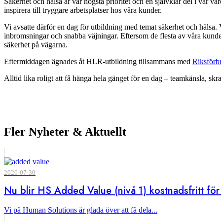
Säkerhet och hälsa är vår högsta prioritet och en självklar del i vår v
inspirera till tryggare arbetsplatser hos våra kunder.
Vi avsatte därför en dag för utbildning med temat säkerhet och hälsa.
inbromsningar och snabba väjningar. Eftersom de flesta av våra kunder på
säkerhet på vägarna.
Eftermiddagen ägnades åt HLR-utbildning tillsammans med
Riksförb
Alltid lika roligt att få hänga hela gänget för en dag – teamkänsla, skrat
Fler Nyheter & Aktuellt
2026-07-30
Nu blir HS Added Value (nivå 1) kostnadsfritt f
Vi på Human Solutions är glada över att få dela...