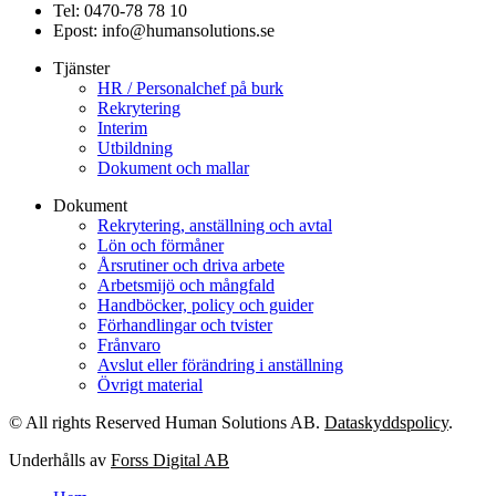
Tel: 0470-78 78 10
Epost: info@humansolutions.se
Tjänster
HR / Personalchef på burk
Rekrytering
Interim
Utbildning
Dokument och mallar
Dokument
Rekrytering, anställning och avtal
Lön och förmåner
Årsrutiner och driva arbete
Arbetsmijö och mångfald
Handböcker, policy och guider
Förhandlingar och tvister
Frånvaro
Avslut eller förändring i anställning
Övrigt material
© All rights Reserved Human Solutions AB.
Dataskyddspolicy
.
Underhålls av
Forss Digital AB