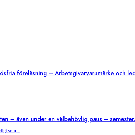
adsfria föreläsning – Arbetsgivarvarumärke och led
heten – även under en välbehövlig paus – semester
igt som...