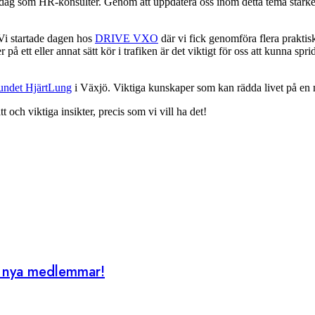
ardag som HR-konsulter. Genom att uppdatera oss inom detta tema stärker 
 Vi startade dagen hos
DRIVE VXO
där vi fick genomföra flera praktisk
 ett eller annat sätt kör i trafiken är det viktigt för oss att kunna spri
undet HjärtLung
i Växjö. Viktiga kunskaper som kan rädda livet på en 
t och viktiga insikter, precis som vi vill ha det!
ör nya medlemmar!